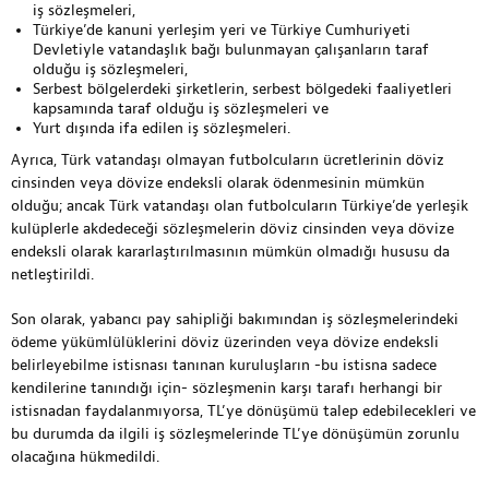
iş sözleşmeleri,
Türkiye’de kanuni yerleşim yeri ve Türkiye Cumhuriyeti
Devletiyle vatandaşlık bağı bulunmayan çalışanların taraf
olduğu iş sözleşmeleri,
Serbest bölgelerdeki şirketlerin, serbest bölgedeki faaliyetleri
kapsamında taraf olduğu iş sözleşmeleri ve
Yurt dışında ifa edilen iş sözleşmeleri.
Ayrıca, Türk vatandaşı olmayan futbolcuların ücretlerinin döviz
cinsinden veya dövize endeksli olarak ödenmesinin mümkün
olduğu; ancak Türk vatandaşı olan futbolcuların Türkiye’de yerleşik
kulüplerle akdedeceği sözleşmelerin döviz cinsinden veya dövize
endeksli olarak kararlaştırılmasının mümkün olmadığı hususu da
netleştirildi.
Son olarak, yabancı pay sahipliği bakımından iş sözleşmelerindeki
ödeme yükümlülüklerini döviz üzerinden veya dövize endeksli
belirleyebilme istisnası tanınan kuruluşların -bu istisna sadece
kendilerine tanındığı için- sözleşmenin karşı tarafı herhangi bir
istisnadan faydalanmıyorsa, TL’ye dönüşümü talep edebilecekleri ve
bu durumda da ilgili iş sözleşmelerinde TL’ye dönüşümün zorunlu
olacağına hükmedildi.