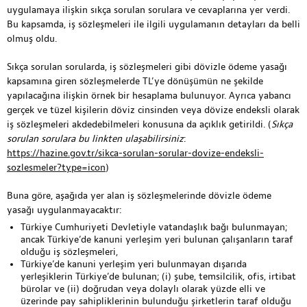
uygulamaya ilişkin sıkça sorulan sorulara ve cevaplarına yer verdi.
Bu kapsamda, iş sözleşmeleri ile ilgili uygulamanın detayları da belli
olmuş oldu.
Sıkça sorulan sorularda, iş sözleşmeleri gibi dövizle ödeme yasağı
kapsamına giren sözleşmelerde TL’ye dönüşümün ne şekilde
yapılacağına ilişkin örnek bir hesaplama bulunuyor. Ayrıca yabancı
gerçek ve tüzel kişilerin döviz cinsinden veya dövize endeksli olarak
iş sözleşmeleri akdedebilmeleri konusuna da açıklık getirildi. (
Sıkça
sorulan sorulara bu linkten ulaşabilirsiniz
:
https://hazine.gov.tr/sikca-sorulan-sorular-dovize-endeksli-
sozlesmeler?type=icon
)
Buna göre, aşağıda yer alan iş sözleşmelerinde dövizle ödeme
yasağı uygulanmayacaktır:
Türkiye Cumhuriyeti Devletiyle vatandaşlık bağı bulunmayan;
ancak Türkiye’de kanuni yerleşim yeri bulunan çalışanların taraf
olduğu iş sözleşmeleri,
Türkiye’de kanuni yerleşim yeri bulunmayan dışarıda
yerleşiklerin Türkiye’de bulunan; (i) şube, temsilcilik, ofis, irtibat
bürolar ve (ii) doğrudan veya dolaylı olarak yüzde elli ve
üzerinde pay sahipliklerinin bulunduğu şirketlerin taraf olduğu