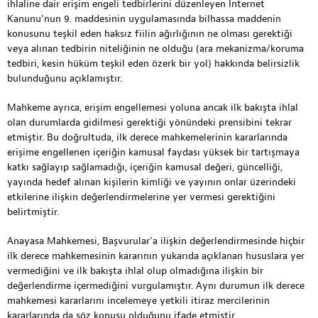
ihlaline dair erişim engeli tedbirlerini düzenleyen İnternet
Kanunu’nun 9. maddesinin uygulamasında bilhassa maddenin
konusunu teşkil eden haksız fiilin ağırlığının ne olması gerektiği
veya alınan tedbirin niteliğinin ne olduğu (ara mekanizma/koruma
tedbiri, kesin hüküm teşkil eden özerk bir yol) hakkında belirsizlik
bulunduğunu açıklamıştır.
Mahkeme ayrıca, erişim engellemesi yoluna ancak ilk bakışta ihlal
olan durumlarda gidilmesi gerektiği yönündeki prensibini tekrar
etmiştir. Bu doğrultuda, ilk derece mahkemelerinin kararlarında
erişime engellenen içeriğin kamusal faydası yüksek bir tartışmaya
katkı sağlayıp sağlamadığı, içeriğin kamusal değeri, güncelliği,
yayında hedef alınan kişilerin kimliği ve yayının onlar üzerindeki
etkilerine ilişkin değerlendirmelerine yer vermesi gerektiğini
belirtmiştir.
Anayasa Mahkemesi, Başvurular’a ilişkin değerlendirmesinde hiçbir
ilk derece mahkemesinin kararının yukarıda açıklanan hususlara yer
vermediğini ve ilk bakışta ihlal olup olmadığına ilişkin bir
değerlendirme içermediğini vurgulamıştır. Aynı durumun ilk derece
mahkemesi kararlarını incelemeye yetkili itiraz mercilerinin
kararlarında da söz konusu olduğunu ifade etmiştir.