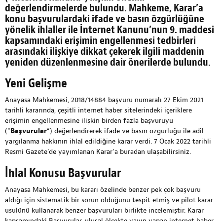
değerlendirmelerde bulundu. Mahkeme, Karar’a
konu başvurulardaki ifade ve basın özgürlüğüne
yönelik ihlaller ile İnternet Kanunu’nun 9. maddesi
kapsamındaki erişimin engellenmesi tedbirleri
arasındaki ilişkiye dikkat çekerek ilgili maddenin
yeniden düzenlenmesine dair önerilerde bulundu.
Yeni Gelişme
Anayasa Mahkemesi, 2018/14884 başvuru numaralı 27 Ekim 2021
tarihli kararında, çeşitli internet haber sitelerindeki içeriklere
erişimin engellenmesine ilişkin birden fazla başvuruyu
(“
Başvurular
“) değerlendirerek ifade ve basın özgürlüğü ile adil
yargılanma hakkının ihlal edildiğine karar verdi. 7 Ocak 2022 tarihli
Resmi Gazete’de yayımlanan Karar’a
buradan
ulaşabilirsiniz.
İhlal Konusu Başvurular
Anayasa Mahkemesi, bu kararı özelinde benzer pek çok başvuru
aldığı için sistematik bir sorun olduğunu tespit etmiş ve pilot karar
usulünü kullanarak benzer başvuruları birlikte incelemiştir. Karar
kapsamındaki Başvurular, ulusal ölçekte yayın yapan internet haber