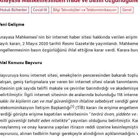
Anayasa Mahkemesinden İfade ve Basın Özgürlüğüne 
Hukuk Bültenleri
Covid-19
Bilgi Teknolojileri ve Telekomünikasyon
Genel
Yeni Gelişme
Anayasa Mahkemesi’nin bir internet haber sitesi hakkında verilen erişim 
sayılı kararı, 2 Mayıs 2020 tarihli Resmi Gazete’de yayımlandı. Mahkeme
engellenmesinin basın özgürlüğünü ihlal ettiğine karar verdi. Karara
bur
İhlal Konusu Başvuru
Başvuruya konu internet sitesi, emekçilerin penceresinden bakarak top
çalışan, geniş tartışmalara yer veren bir internet sitesi olarak tanımlan
itesinin çok sayıda telifli makale ve çeviriler barındırdığı ve akademisye
elirtilmiştir. İlgili internet sitesinin de aralarında bulunduğu 118 internet
hakkı ile kişilerin can ve mal güvenliğinin ihlaline sebebiyet verdiği gere
[1]
Telekomünikasyon İletişim Başkanlığı
(TİB) kararı ile erişime engellenm
verdiği görüşte erişime kapatılan websitesinin “
terörü öven, şiddete ve
milli güvenliği tehdit eden nitelikte”
yayınları olduğunu belirtmiştir. Kar
onaylanmış ve onay kararına yapılan itirazın reddi üzerine kesinleşmiştir.
başvurucu, alınan tedbirin hangi gerekçeyle alındığının açıklanmadığını 