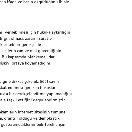
ınan ifade ve basın özgürlüğünü ihlale
ı verilebilmesi için hukuka aykırılığın
irgin olması, zararın süratle
ler tek bir gerekçe ile
 kişilerin can ve mal güvenliğinin
ır. Bu kapsamda Mahkeme, idari
ilişkiyi ortaya koyamadığını
ğine dikkat çekerek, 5651 sayılı
kkat edilmesi gereken hususları
susta bir gerekçelendirme yapılmadığını
e teşkil ettiğini değerlendirmiştir.
kamların internet sitesinin tümüne
ğı, orantılı olduğu ve demokratik
gösteremediklerini belirterek erişim
.