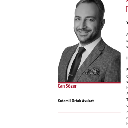
s
Can Sözer
b
Kıdemli Ortak Avukat