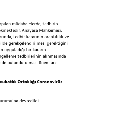
apılan müdahalelerde, tedbirin
erekmektedir. Anayasa Mahkemesi,
rında, tedbir kararının orantılılık ve
ilde gerekçelendirilmesi gerektiğini
in uyguladığı bir kararın
gelleme tedbirlerinin alınmasında
ünde bulundurulması önem arz
Avukatlık Ortaklığı Coronavirüs
 Kurumu’na devredildi.