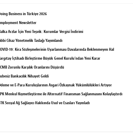
oing Business in Türkiye 2026
Employment Newsletter
alka Arzlar İçin Yeni Teşvik: Kurumlar Vergisi İndirimi
ıbbi Cihaz Yönetmelik Taslağı Yayımlandı
OVID-19: Kira Sözleşmelerinin Uyarlanması Davalarında Beklenmeyen Hal
argıtay İçtihadı Birleştirme Büyük Genel Kurulu’ndan Yeni Karar
CMB Zorunlu Karşılık Oranlarını Düşürdü
ubesiz Bankacılık Nihayet Geldi
deme ve E-Para Kuruluşlarının Asgari Özkaynak Yükümlülükleri Artıyor
PK Menkul Kıymetleştirme ile Alternatif Finansman Sağlanmasını Kolaylaştırdı
TK Sosyal Ağ Sağlayıcı Hakkında Usul ve Esasları Yayınladı