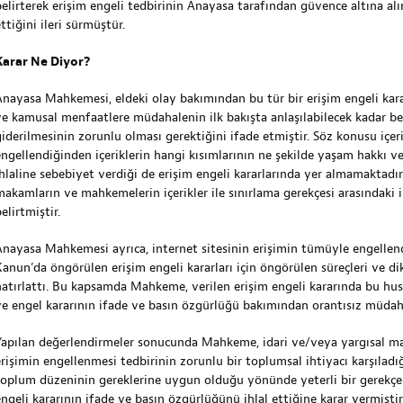
belirterek erişim engeli tedbirinin Anayasa tarafından güvence altına al
ttiğini ileri sürmüştür.
Karar Ne Diyor?
Anayasa Mahkemesi, eldeki olay bakımından bu tür bir erişim engeli karar
ve kamusal menfaatlere müdahalenin ilk bakışta anlaşılabilecek kadar bel
giderilmesinin zorunlu olması gerektiğini ifade etmiştir. Söz konusu içerik
engellendiğinden içeriklerin hangi kısımlarının ne şekilde yaşam hakkı ve
ihlaline sebebiyet verdiği de erişim engeli kararlarında yer almamaktad
makamların ve mahkemelerin içerikler ile sınırlama gerekçesi arasındaki 
elirtmiştir.
Anayasa Mahkemesi ayrıca, internet sitesinin erişimin tümüyle engellendi
Kanun’da öngörülen erişim engeli kararları için öngörülen süreçleri ve di
hatırlattı. Bu kapsamda Mahkeme, verilen erişim engeli kararında bu hu
ve engel kararının ifade ve basın özgürlüğü bakımından orantısız müdahal
Yapılan değerlendirmeler sonucunda Mahkeme, idari ve/veya yargısal ma
erişimin engellenmesi tedbirinin zorunlu bir toplumsal ihtiyacı karşıladı
toplum düzeninin gereklerine uygun olduğu yönünde yeterli bir gerekçe 
engeli kararının ifade ve basın özgürlüğünü ihlal ettiğine karar vermiştir