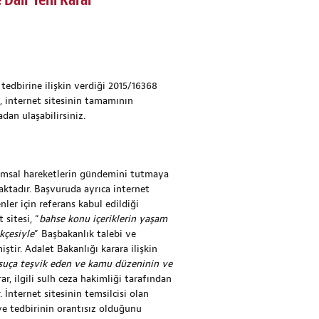
Dair Yeni Karar
tedbirine ilişkin verdiği 2015/16368
, internet sitesinin tamamının
adan
ulaşabilirsiniz.
lumsal hareketlerin gündemini tutmaya
maktadır. Başvuruda ayrıca internet
nler için referans kabul edildiği
 sitesi, “
bahse konu içeriklerin yaşam
kçesiyle
” Başbakanlık talebi ve
iştir. Adalet Bakanlığı karara ilişkin
 suça teşvik eden ve kamu düzeninin ve
ar, ilgili sulh ceza hakimliği tarafından
 İnternet sitesinin temsilcisi olan
ve tedbirinin orantısız olduğunu