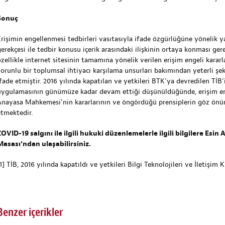
Sonuç
Erişimin engellenmesi tedbirleri vasıtasıyla ifade özgürlüğüne yönelik y
gerekçesi ile tedbir konusu içerik arasındaki ilişkinin ortaya konması g
zellikle internet sitesinin tamamına yönelik verilen erişim engeli kararla
zorunlu bir toplumsal ihtiyacı karşılama unsurları bakımından yeterli şek
ifade etmiştir. 2016 yılında kapatılan ve yetkileri BTK’ya devredilen TİB’
uygulamasının günümüze kadar devam ettiği düşünüldüğünde, erişim en
Anayasa Mahkemesi’nin kararlarının ve öngördüğü prensiplerin göz ön
etmektedir.
COVID-19 salgını ile ilgili hukuki düzenlemelerle ilgili bilgilere
Esin 
Masası
‘ndan ulaşabilirsiniz.
1]
TİB, 2016 yılında kapatıldı ve yetkileri Bilgi Teknolojileri ve İletişim
Benzer içerikler