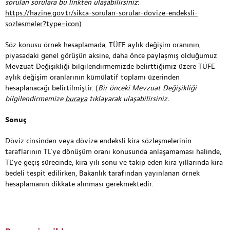
sorulan sorulara bu linkten ulaşabilirsiniz
:
https://hazine.gov.tr/sikca-sorulan-sorular-dovize-endeksli-
sozlesmeler?type=icon
)
Söz konusu örnek hesaplamada, TÜFE aylık değişim oranının,
piyasadaki genel görüşün aksine, daha önce paylaşmış olduğumuz
Mevzuat Değişikliği bilgilendirmemizde belirttiğimiz üzere TÜFE
aylık değişim oranlarının kümülatif toplamı üzerinden
hesaplanacağı belirtilmiştir. (
Bir önceki Mevzuat Değişikliği
bilgilendirmemize
buraya
tıklayarak ulaşabilirsiniz.
Sonuç
Döviz cinsinden veya dövize endeksli kira sözleşmelerinin
taraflarının TL’ye dönüşüm oranı konusunda anlaşamaması halinde,
TL’ye geçiş sürecinde, kira yılı sonu ve takip eden kira yıllarında kira
bedeli tespit edilirken, Bakanlık tarafından yayınlanan örnek
hesaplamanın dikkate alınması gerekmektedir.