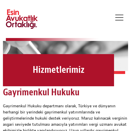
Toggl
navig
Hizmetlerimiz
Gayrimenkul Hukuku
Gayrimenkul Hukuku departmanı olarak, Türkiye ve dünyanın
herhangi bir yerindeki gayrimenkul yatırımlarında ve
geliştirmelerinde hukuki destek veriyoruz. Maruz kalınacak verginin
asgari seviyede tutulması amacıyla yatırımları vergi uzmanı avukat
ekibimizle birlikte yapılandırıyoruz. Uzun yıllardır gayrimenkul