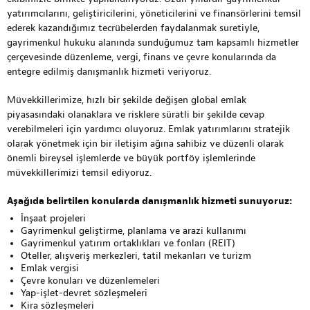
yatırımcılarını, geliştiricilerini, yöneticilerini ve finansörlerini temsil
ederek kazandığımız tecrübelerden faydalanmak suretiyle,
gayrimenkul hukuku alanında sunduğumuz tam kapsamlı hizmetler
çerçevesinde düzenleme, vergi, finans ve çevre konularında da
entegre edilmiş danışmanlık hizmeti veriyoruz.
Müvekkillerimize, hızlı bir şekilde değişen global emlak
piyasasındaki olanaklara ve risklere süratli bir şekilde cevap
verebilmeleri için yardımcı oluyoruz. Emlak yatırımlarını stratejik
olarak yönetmek için bir iletişim ağına sahibiz ve düzenli olarak
önemli bireysel işlemlerde ve büyük portföy işlemlerinde
müvekkillerimizi temsil ediyoruz.
Aşağıda belirtilen konularda danışmanlık hizmeti sunuyoruz:
İnşaat projeleri
Gayrimenkul geliştirme, planlama ve arazi kullanımı
Gayrimenkul yatırım ortaklıkları ve fonları (REIT)
Oteller, alışveriş merkezleri, tatil mekanları ve turizm
Emlak vergisi
Çevre konuları ve düzenlemeleri
Yap-işlet-devret sözleşmeleri
Kira sözleşmeleri